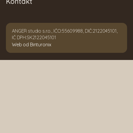
Kontakt
ANGER studio s.r.o., IČO:55609988, DIČ:2122045101,
IČ DPH:SK2122045101
Web od Binturonix