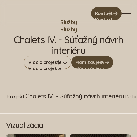
Kontakt
Kontakt
Služby
Služby
Chalets IV. - Súťažný návrh
interiéru
Viac o projekte
Mám záujem
Viac o projekte
Mám záujem
Chalets IV. - Súťažný návrh interiéru
Projekt:
Dátu
Vizualizácia