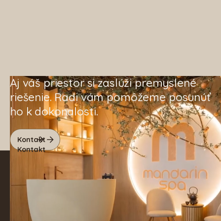
Aj váš priestor si zaslúži premyslené
riešenie. Radi vám pomôžeme posunúť
ho k dokonalosti.
Kontakt
Kontakt