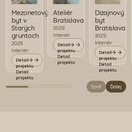
Mezonetový
Ateliér
Dizajnový
byt v
Bratislava
byt
Starých
Bratislava
2025
gruntoch
Interiér
2025
Interiér
2025
Detail
Interiér
projektu
Detail
Detail
projektu
Detail
projektu
Detail
projektu
projektu
Detail
projektu
Späť
Ďalej