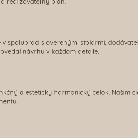
na realizovateľný plán.
 v spolupráci s overenými stolármi, dodávat
povedal návrhu v každom detaile.
čný a esteticky harmonický celok. Našim cieľo
mentu.