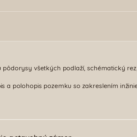
ú pôdorysy všetkých podlaží, schématický rez,
is a polohopis pozemku so zakreslením inžini