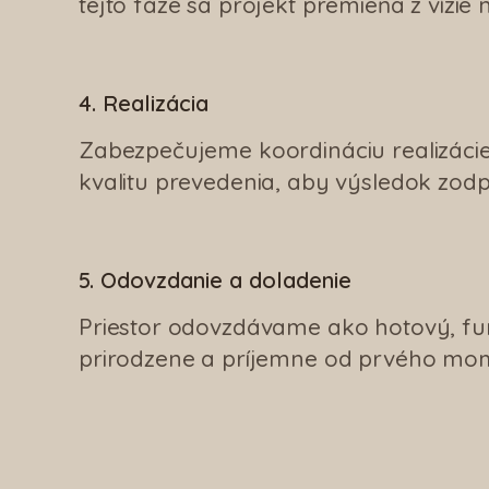
tejto fáze sa projekt premieňa z vízie 
4. Realizácia
Zabezpečujeme koordináciu realizácie
kvalitu prevedenia, aby výsledok zod
5. Odovzdanie a doladenie
Priestor odovzdávame ako hotový, funk
prirodzene a príjemne od prvého mo