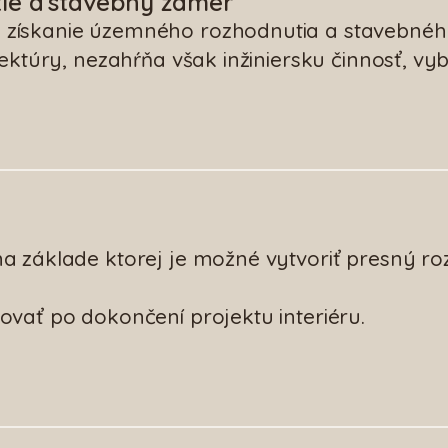
ie a stavebný zámer
 získanie územného rozhodnutia a stavebné
tektúry, nezahŕňa však inžiniersku činnosť, v
a základe ktorej je možné vytvoriť presný roz
ovať po dokončení projektu interiéru.