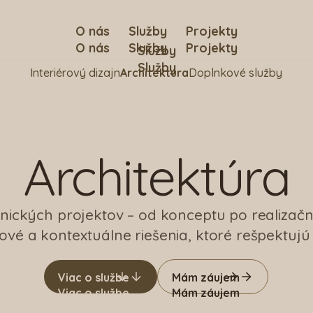
O nás
Služby
Projekty
O nás
Služby
Projekty
Služby
Služby
Interiérový dizajn
Architektúra
Doplnkové služby
Architektúra
onických projektov – od konceptu po realiz
é a kontextuálne riešenia, ktoré rešpektujú p
Viac o službe
Mám záujem
Viac o službe
Mám záujem