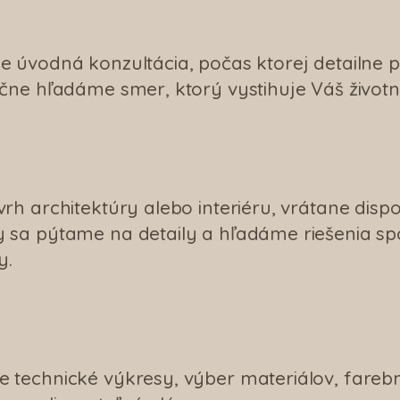
e úvodná konzultácia, počas ktorej detailne
čne hľadáme smer, ktorý vystihuje Váš životný
h architektúry alebo interiéru, vrátane dispozi
 sa pýtame na detaily a hľadáme riešenia sp
y.
 technické výkresy, výber materiálov, fareb